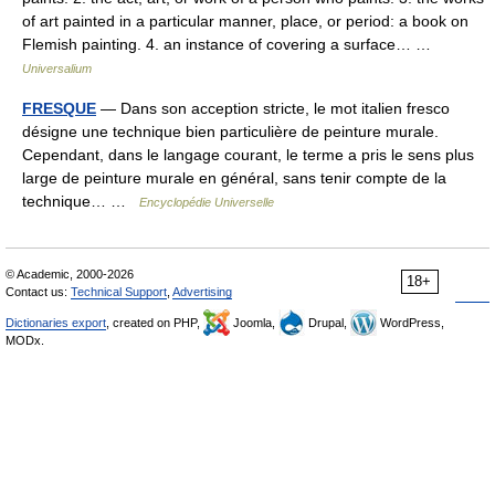
of art painted in a particular manner, place, or period: a book on
Flemish painting. 4. an instance of covering a surface… …
Universalium
FRESQUE
— Dans son acception stricte, le mot italien fresco
désigne une technique bien particulière de peinture murale.
Cependant, dans le langage courant, le terme a pris le sens plus
large de peinture murale en général, sans tenir compte de la
technique… …
Encyclopédie Universelle
© Academic, 2000-2026
18+
Contact us:
Technical Support
,
Advertising
Dictionaries export
, created on PHP,
Joomla,
Drupal,
WordPress,
MODx.