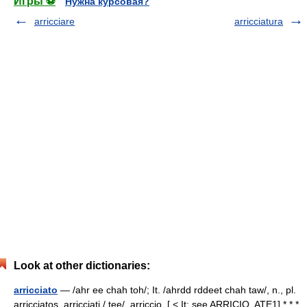
Игры ⚽
Нужна курсовая?
arricciare
arricciatura
Look at other dictionaries:
arricciato
— /ahr ee chah toh/; It. /ahrdd rddeet chah taw/, n., pl.
arricciatos, arricciati / tee/. arriccio. [ < It; see ARRICIO, ATE1] * * *