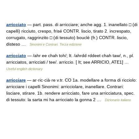
arricciato
— part. pass. di arricciare; anche agg. 1. inanellato □ (di
capelli) ricciuto, crespo, frisé CONTR. liscio, tirato 2. increspato,
corrugato, raggrinzito □ (di tessuto) bouclé (fr.) CONTR. liscio,
disteso …
Sinonimi e Contrari. Terza edizione
arricciato
— /ahr ee chah toh/; It. /ahrdd rddeet chah taw/, n., pl.
arricciatos, arricciati / tee/. arriccio. [ It; see ARRICIO, ATE1] …
Useful english dictionary
arricciare
— ar·ric·cià·re v.tr. CO 1a. modellare a forma di ricciolo:
arricciare i capelli Sinonimi: arricciolare, inanellare. Contrari:
lisciare, stirare. 1b. rendere arricciato, fare una arricciatura, spec.
di tessuto: la sarta mi ha arricciato la gonna 2 …
Dizionario italiano