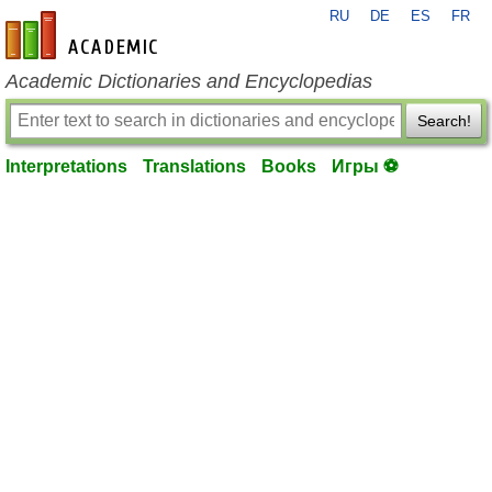
RU
DE
ES
FR
en-academic.com
Academic Dictionaries and Encyclopedias
Search!
Interpretations
Translations
Books
Игры ⚽