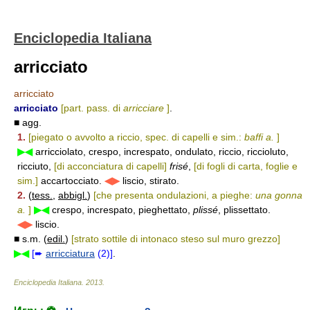
Enciclopedia Italiana
arricciato
arricciato
arricciato
[part. pass. di
arricciare
]
.
■ agg.
1.
[piegato o avvolto a riccio, spec. di capelli e sim.:
baffi a.
]
▶◀
arricciolato, crespo, increspato, ondulato, riccio, riccioluto,
ricciuto,
[di acconciatura di capelli]
frisé
,
[di fogli di carta, foglie e
sim.]
accartocciato.
◀▶
liscio, stirato.
2.
(
tess.
,
abbigl.
)
[che presenta ondulazioni, a pieghe:
una gonna
a.
]
▶◀
crespo, increspato, pieghettato,
plissé
, plissettato.
◀▶
liscio.
■ s.m. (
edil.
)
[strato sottile di intonaco steso sul muro grezzo]
▶◀
[➨
arricciatura
(2)]
.
Enciclopedia Italiana
.
2013
.