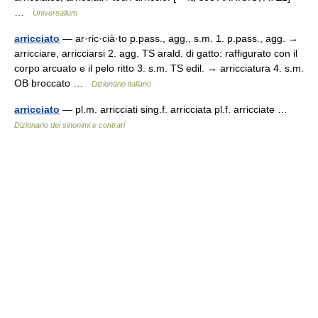
…
Universalium
arricciato
— ar·ric·cià·to p.pass., agg., s.m. 1. p.pass., agg. →
arricciare, arricciarsi 2. agg. TS arald. di gatto: raffigurato con il
corpo arcuato e il pelo ritto 3. s.m. TS edil. → arricciatura 4. s.m.
OB broccato …
Dizionario italiano
arricciato
— pl.m. arricciati sing.f. arricciata pl.f. arricciate …
Dizionario dei sinonimi e contrari